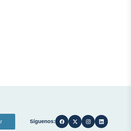
Síguenos:
r